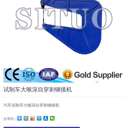
试制车大喉深自穿刺铆接机
汽车试制车大喉深自穿刺铆接机
分享到：