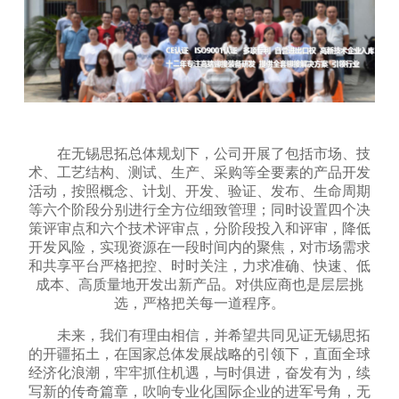
在无锡思拓总体规划下，公司开展了包括市场、技
术、工艺结构、测试、生产、采购等全要素的产品开发
活动，按照概念、计划、开发、验证、发布、生命周期
等六个阶段分别进行全方位细致管理；同时设置四个决
策评审点和六个技术评审点，分阶段投入和评审，降低
开发风险，实现资源在一段时间内的聚焦，对市场需求
和共享平台严格把控、时时关注，力求准确、快速、低
成本、高质量地开发出新产品。对供应商也是层层挑
选，严格把关每一道程序。
未来，我们有理由相信，并希望共同见证无锡思拓
的开疆拓土，在国家总体发展战略的引领下，直面全球
经济化浪潮，牢牢抓住机遇，与时俱进，奋发有为，续
写新的传奇篇章，吹响专业化国际企业的进军号角，无