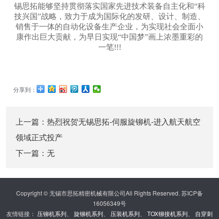
锡思拓能够坚持贯彻落实国家先进技术装备自主化和“科
技兴国”战略，致力于成为国际化的发研、设计、制造、
销售于一体的自动化设备生产企业，为实现社会全面小
康作出巨大贡献，为早日实现“中国梦”画上浓墨重彩的
一笔!!!
分享到：
上一篇：
热烈祝贺无锡思拓-伺服旋铆机-进入航天航空
领域正式投产
下一篇：无
Copyright © 无锡市思拓精密机械有限公司All Rights Reserved. 苏ICP备
16056349号
友情链接：
压铆机系列
、
旋铆机系列
、
压装机系列
、
TOX铆接机系列
、
自穿刺