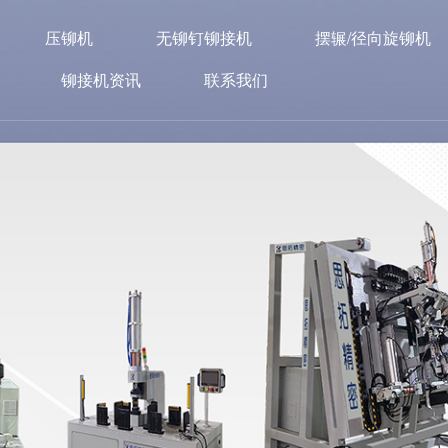
压铆机
无铆钉铆接机
摆辗/径向旋铆机
铆接机资讯
联系我们