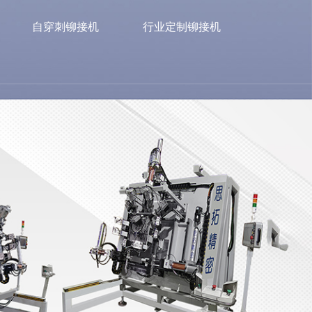
自穿刺铆接机
行业定制铆接机